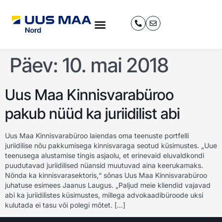
Päev:
10. mai 2018
Uus Maa Kinnisvarabüroo
pakub nüüd ka juriidilist abi
Uus Maa Kinnisvarabüroo laiendas oma teenuste portfelli
juriidilise nõu pakkumisega kinnisvaraga seotud küsimustes. „Uue
teenusega alustamise tingis asjaolu, et erinevaid eluvaldkondi
puudutavad juriidilised nüansid muutuvad aina keerukamaks.
Nõnda ka kinnisvarasektoris,“ sõnas Uus Maa Kinnisvarabüroo
juhatuse esimees Jaanus Laugus. „Paljud meie kliendid vajavad
abi ka juriidilistes küsimustes, millega advokaadibüroode uksi
kulutada ei tasu või polegi mõtet. […]