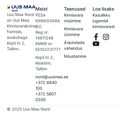
Meist
Teenused
Loe lisaks
Uus Maa Nord
PESA
Kinnisvara
Kasulikku
on Uus Maa
KINNISVARA
müümine
lugemist
Kinnisvarabüroo
OÜ
kinnisvarast
Kinnisvara
frantsiis,
Reg nr:
üürimine
asukohaga
14911248
Äripindade
Kopli tn 2,
KMKR nr:
vahendus
Tallinn.
EE102231777
Nõustamine
Kopli tn 2,
Kesklinn,
Tallinn
nord@uusmaa.ee
+372 6840
100
+372 5807
0200
© 2025 Uus Maa Nord