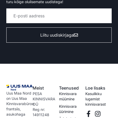
turu kõige olulisemate uudistega!
Liitu uudiskirjaga
Alternative:
Meist
Teenused
Loe lisaks
Uus Maa Nord
PESA
Kinnisvara
Kasulikku
on Uus Maa
KINNISVARA
müümine
lugemist
Kinnisvarabüroo
OÜ
kinnisvarast
Kinnisvara
frantsiis,
Reg nr:
üürimine
asukohaga
14911248