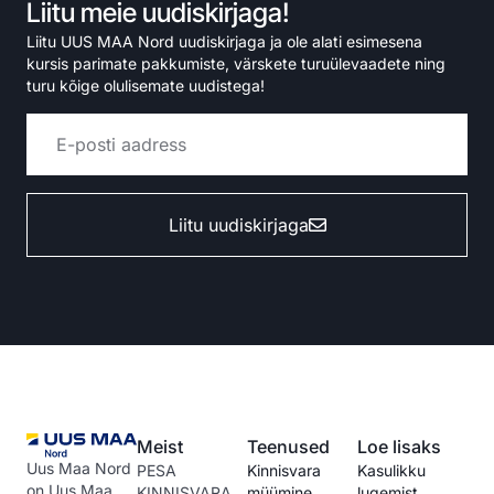
Liitu meie uudiskirjaga!
Liitu UUS MAA Nord uudiskirjaga ja ole alati esimesena
kursis parimate pakkumiste, värskete turuülevaadete ning
turu kõige olulisemate uudistega!
Liitu uudiskirjaga
Alternative:
Meist
Teenused
Loe lisaks
Uus Maa Nord
PESA
Kinnisvara
Kasulikku
on Uus Maa
KINNISVARA
müümine
lugemist