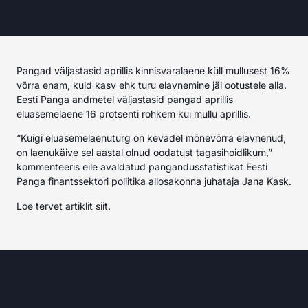
Pangad väljastasid aprillis kinnisvaralaene küll mullusest 16%
võrra enam, kuid kasv ehk turu elavnemine jäi ootustele alla.
Eesti Panga andmetel väljastasid pangad aprillis
eluasemelaene 16 protsenti rohkem kui mullu aprillis.
“Kuigi eluasemelaenuturg on kevadel mõnevõrra elavnenud,
on laenukäive sel aastal olnud oodatust tagasihoidlikum,”
kommenteeris eile avaldatud pangandusstatistikat Eesti
Panga finantssektori poliitika allosakonna juhataja Jana Kask.
Loe tervet artiklit
siit.