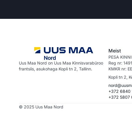
Meist
PESA KINN
Uus Maa Nord on Uus Maa Kinnisvarabüroo
Reg nr: 14
frantsiis, asukohaga Kopli tn 2, Tallinn.
KMKR nr: E
Kopli tn 2, K
nord@uusm
+372 6840 
+372 5807
© 2025 Uus Maa Nord