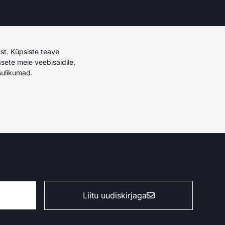
st. Küpsiste teave
asete meie veebisaidile,
sulikumad.
Liitu uudiskirjaga