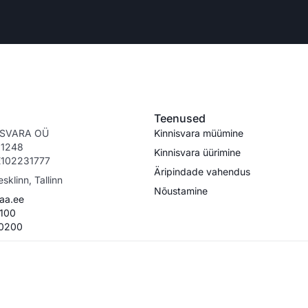
Teenused
ISVARA OÜ
Kinnisvara müümine
911248
Kinnisvara üürimine
E102231777
Äripindade vahendus
esklinn, Tallinn
Nõustamine
aa.ee
100
 0200