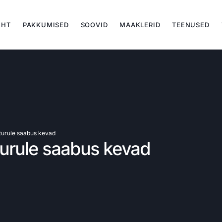
EHT
PAKKUMISED
SOOVID
MAAKLERID
TEENUSED
turule saabus kevad
turule saabus kevad