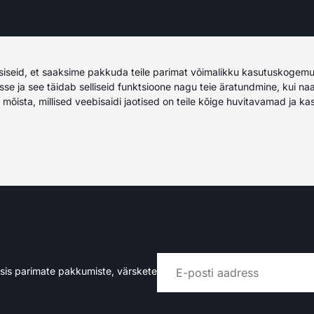
siseid, et saaksime pakkuda teile parimat võimalikku kasutuskogemu
sse ja see täidab selliseid funktsioone nagu teie äratundmine, kui na
õista, millised veebisaidi jaotised on teile kõige huvitavamad ja ka
rsis parimate pakkumiste, värskete
Alternative: