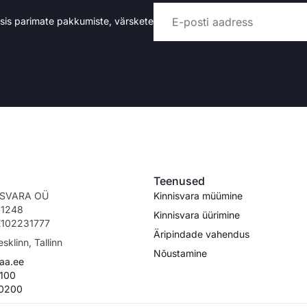
rsis parimate pakkumiste, värskete
Alternative:
Teenused
ISVARA OÜ
Kinnisvara müümine
911248
Kinnisvara üürimine
E102231777
Äripindade vahendus
esklinn, Tallinn
Nõustamine
aa.ee
100
 0200