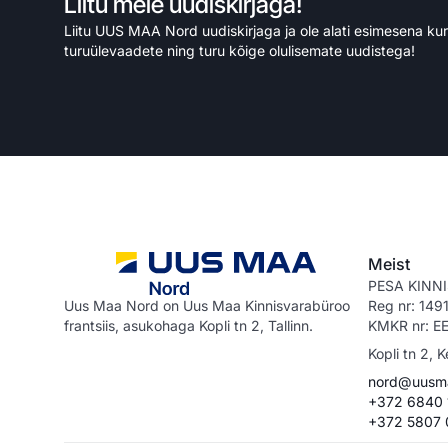
Liitu meie uudiskirjaga!
Liitu UUS MAA Nord uudiskirjaga ja ole alati esimesena ku
turuülevaadete ning turu kõige olulisemate uudistega!
Meist
PESA KINN
Uus Maa Nord on Uus Maa Kinnisvarabüroo
Reg nr: 14
frantsiis, asukohaga Kopli tn 2, Tallinn.
KMKR nr: E
Kopli tn 2, K
nord@uusm
+372 6840 
+372 5807