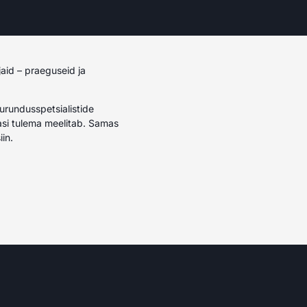
aid – praeguseid ja
Turundusspetsialistide
asi tulema meelitab. Samas
iin.