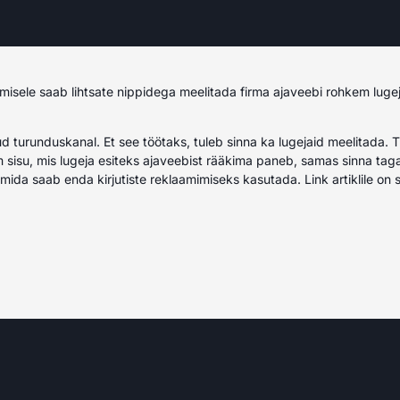
misele saab lihtsate nippidega meelitada firma ajaveebi rohkem lugej
d turunduskanal. Et see töötaks, tuleb sinna ka lugejaid meelitada. 
 sisu, mis lugeja esiteks ajaveebist rääkima paneb, samas sinna tag
, mida saab enda kirjutiste reklaamimiseks kasutada. Link artiklile on
s