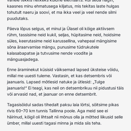
kaasnes minu ehmatusega kiljatus, mis tekitas laste hulgas
tohutult naeru ja soovi, et ma ikka veel ja veel nende silmi
puudutaks.
Päeva lõpus selgus, et minul ja Ülasel oli kõige aktiivsem
rühm, tassisime neid kukil, seljas, hüpitasime neid, hoidsime
süles, keerutasime neid karussellina, vahepeal mängisime
sõna äraarvamise mängu, punusime tüdrukutele
kalasabapatse ja tutvusime nende voodite ja
mänguasjadega.
Enne äraminekut küsisid väiksemad lapsed üksteise võidu,
millal me uuesti tuleme. Vastasin, et kas detsembris või
jaanuaris. Lapsed mõtlesid natuke ja ütlesid: „Tulge
jaanuaris!“ Ei teagi, kas neil on detsembrikuu nii pidustusi täis
või arvasid nad, et jaanuar on enne detsembrit.
Tagasisõidul sadas tihedalt paksu laia lörtsi, sõitsime pikas
rivis 60–70 km tunnis Tallinna poole. Aga meid see ei
häirinud, kõigil oli lihtsalt nii mõnus olla ja mõtted liikusid selle
ümber, millal uuesti tagasi minna ja mida siis teha.