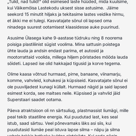
„Tulid, nad tulid!“ olid esimesed laste hüüded, mida kuulsime,
kui Väikemõisa Lastekodu uksest sisse astusime. Jäime
seekord 15 minutit hiljaks ja tekitasime lastes veidike hirmu,
et äkki me ei tulegi. Kasvatajate sõnul oli lapsed oma
ninadega suurest ootamisest klaasidesse auke puurinud.
Asusime Ülasega kahe 9-aastase tüdruku ning 8 noorema
poisiga plastiliinist sügist voolima. Mina sattusin poistega
ühte lauda ja andsin endast parima, et autosid ja
mootorrattaid voolida, millega hiljem põristades mööda lauda
sõideti. Lapsed ise olid hakkajad tigusid ja korve tegema.
Olime kaasa võtnud hurmaad, pirne, banaane, viinamarju,
komme, vahvleid, kohukesi ja küpsiseid. Kasvatajate sõnul ei
ole puuviljadest kunagi küllalt. Hurmaad nägid ja said lapsed
esimest korda, see maitses neile. Küpsised ja vahvlid jäid
Superstaari saadet ootama.
Päeva atraktsioon oli nn särtsuliug, plastmassist liumägi, mille
peal tekib staatiline energia. Kui puudutad last, kes seal
istub, saad särtsu. Veel põnevamaks läks asi siis, kui
puudutasid liumäe peal istuva lapse silma – näpu ja silma
vahele tekkis hetkeks kuldne eletrisärts. Kui seda nägin,