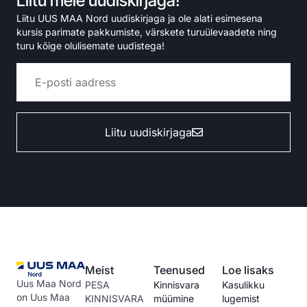
Liitu meie uudiskirjaga!
Liitu UUS MAA Nord uudiskirjaga ja ole alati esimesena
kursis parimate pakkumiste, värskete turuülevaadete ning
turu kõige olulisemate uudistega!
Liitu uudiskirjaga
Alternative:
Meist
Teenused
Loe lisaks
Uus Maa Nord
PESA
Kinnisvara
Kasulikku
on Uus Maa
KINNISVARA
müümine
lugemist