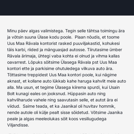
Minu päev algas valimistega. Tegin selle tähtsa toimingu ära
ja võtsin suuna Ülase kodu poole. Plaan nõudis, et toome
Uus Maa Rävala kontorist rasked puuviljakastid, kohukesi
täis karbi, riided ja mänguasjad autosse. Tiirutasime ümber
Rävala ärimaja, ühtegi vaba kohta ei olnud ja vihma kallas
oavarrest. Lõpuks sõitsime Ülasega Rävala pst Uus Maa
kontori ette ja parkisime ohutuledega vilkuva auto ära.
Tõttasime treppidest Uus Maa kontori poole, kui nägime
aknast, et kollane auto lükkab kahe haruga kahvlit meie auto
alla. Ma usun, et tegime Ülasega kiirema spurdi, kui Usain
Bolt kunagi eales on jooksnud. Hüppasin auto ning
kahvliharude vahele ning saavutasin selle, et autot ära ei
viidud. Saime teada, et ka Jaanikal oli huvitav hommik,
nende autole oli külje pealt sisse sõidetud. Võtsime Jaanika
peale ja algas meeleolukas sõit koos vesiliugudega
Viljandisse.