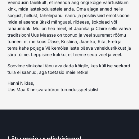
Veendusin täielikult, et iseenda aeg ongi kõige väärtuslikum
kink, mida lastekodulastele anda. Oma ajaga annad neile
soojust, hellust, tähelepanu, naeru ja positiivseid emotsioone,
mida ei asenda ükski mänguasi, riideese, šokolaad või
rahaümbrik. Mul on hea meel, et Jaanika ja Claire selle vahva
traditsiooni Uus Maasse on toonud ja veel suuremat rõõmu
tunnen, et me koos Ülase, Kristiina, Jaanika, Rita, Ereti ja
tema kahe pojaga Väikemõisa laste päeva vaheldusrikkust ja
sära tõime. Leppisime kokku, et teeme seda veel ja veel.
Soovime siinkohal tänu avaldada kõigile, kes küll ise seekord
tulla ei saanud, aga toetasid meie retke!
Hanni Niidas,
Uus Maa Kinnisvarabüroo turundusspetsialist