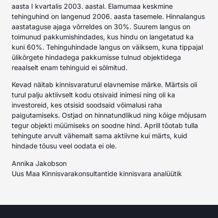
aasta I kvartalis 2003. aastal. Elamumaa keskmine
tehinguhind on langenud 2006. aasta tasemele. Hinnalangus
aastataguse ajaga võrreldes on 30%. Suurem langus on
toimunud pakkumishindades, kus hindu on langetatud ka
kuni 60%. Tehinguhindade langus on väiksem, kuna tippajal
ülikõrgete hindadega pakkumisse tulnud objektidega
reaalselt enam tehinguid ei sõlmitud.
Kevad näitab kinnisvaraturul elavnemise märke. Märtsis oli
turul palju aktiivselt kodu otsivaid inimesi ning oli ka
investoreid, kes otsisid soodsaid võimalusi raha
paigutamiseks. Ostjad on hinnatundlikud ning kõige mõjusam
tegur objekti müümiseks on soodne hind. Aprill tõotab tulla
tehingute arvult vähemalt sama aktiivne kui märts, kuid
hindade tõusu veel oodata ei ole.
Annika Jakobson
Uus Maa Kinnisvarakonsultantide kinnisvara analüütik