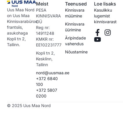
Meist
Teenused
Loe lisaks
Uus Maa Nord
PESA
Kinnisvara
Kasulikku
on Uus Maa
KINNISVARA
müümine
lugemist
Kinnisvarabüroo
OÜ
kinnisvarast
Kinnisvara
frantsiis,
Reg nr:
üürimine
asukohaga
14911248
Äripindade
Kopli tn 2,
KMKR nr:
vahendus
Tallinn.
EE102231777
Nõustamine
Kopli tn 2,
Kesklinn,
Tallinn
nord@uusmaa.ee
+372 6840
100
+372 5807
0200
© 2025 Uus Maa Nord