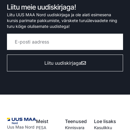
Liitu meie uudiskirjaga!
Liitu UUS MAA Nord uudiskirjaga ja ole alati esimesena
kursis parimate pakkumiste, värskete turuülevaadete ning
turu kõige olulisemate uudistega!
Liitu uudiskirjaga
Alternative:
Meist
Teenused
Loe lisaks
Uus Maa Nord
PESA
Kinnisvara
Kasulikku