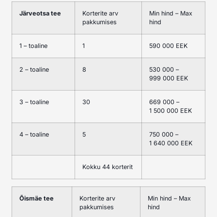
Järveotsa tee
Korterite arv
Min hind – Max
pakkumises
hind
1 – toaline
1
590 000 EEK
2 – toaline
8
530 000 –
999 000 EEK
3 – toaline
30
669 000 –
1 500 000 EEK
4 – toaline
5
750 000 –
1 640 000 EEK
Kokku 44 korterit
Õismäe tee
Korterite arv
Min hind – Max
pakkumises
hind