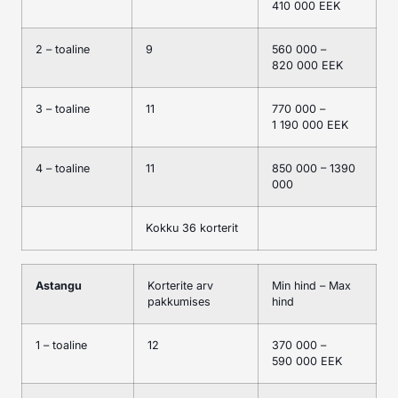
410 000 EEK
2 – toaline
9
560 000 –
820 000 EEK
3 – toaline
11
770 000 –
1 190 000 EEK
4 – toaline
11
850 000 – 1390
000
Kokku 36 korterit
Astangu
Korterite arv
Min hind – Max
pakkumises
hind
1 – toaline
12
370 000 –
590 000 EEK