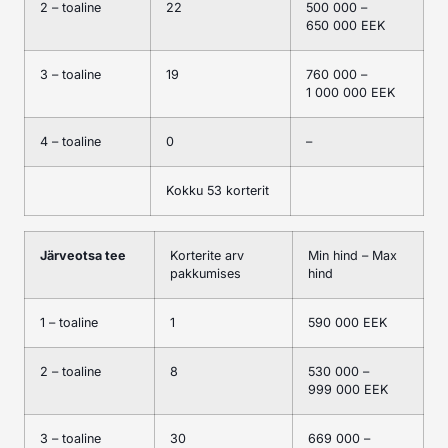
2 – toaline
22
500 000 –
650 000 EEK
3 – toaline
19
760 000 –
1 000 000 EEK
4 – toaline
0
–
Kokku 53 korterit
Järveotsa tee
Korterite arv
Min hind – Max
pakkumises
hind
1 – toaline
1
590 000 EEK
2 – toaline
8
530 000 –
999 000 EEK
3 – toaline
30
669 000 –