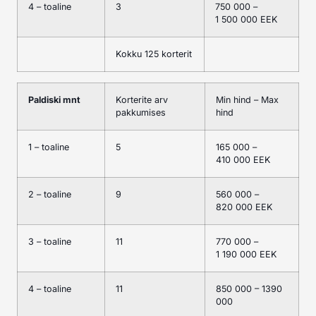
4 – toaline
3
750 000 –
1 500 000 EEK
Kokku 125 korterit
Paldiski mnt
Korterite arv
Min hind – Max
pakkumises
hind
1 – toaline
5
165 000 –
410 000 EEK
2 – toaline
9
560 000 –
820 000 EEK
3 – toaline
11
770 000 –
1 190 000 EEK
4 – toaline
11
850 000 – 1390
000