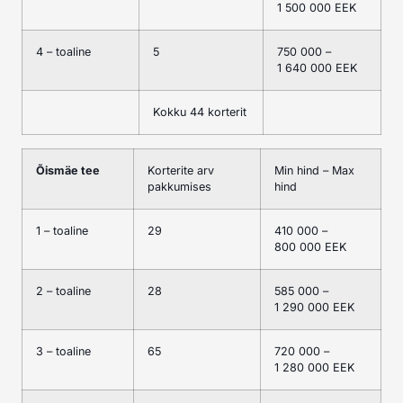
1 500 000 EEK
4 – toaline
5
750 000 –
1 640 000 EEK
Kokku 44 korterit
Õismäe tee
Korterite arv
Min hind – Max
pakkumises
hind
1 – toaline
29
410 000 –
800 000 EEK
2 – toaline
28
585 000 –
1 290 000 EEK
3 – toaline
65
720 000 –
1 280 000 EEK