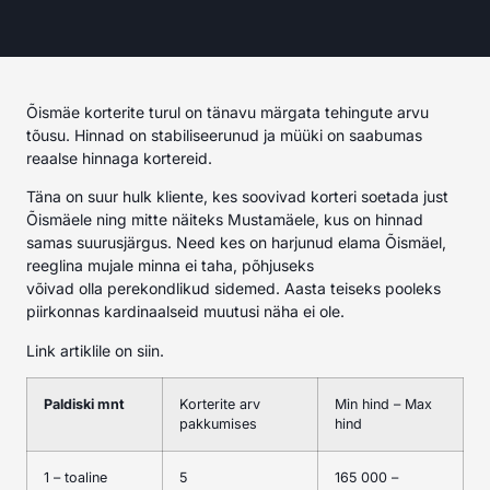
Õismäe korterite turul on tänavu märgata tehingute arvu
tõusu. Hinnad on stabiliseerunud ja müüki on saabumas
reaalse hinnaga kortereid.
Täna on suur hulk kliente, kes soovivad korteri soetada just
Õismäele ning mitte näiteks Mustamäele, kus on hinnad
samas suurusjärgus. Need kes on harjunud elama Õismäel,
reeglina mujale minna ei taha, põhjuseks
võivad olla perekondlikud sidemed. Aasta teiseks pooleks
piirkonnas kardinaalseid muutusi näha ei ole.
Link artiklile on
siin.
Paldiski mnt
Korterite arv
Min hind – Max
pakkumises
hind
1 – toaline
5
165 000 –