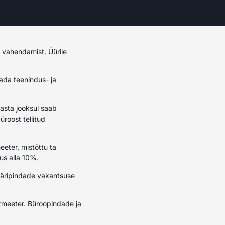
 vahendamist. Üürile
ada teenindus- ja
asta jooksul saab
üroost tellitud
eter, mistõttu ta
us alla 10%.
l äripindade vakantsuse
utmeeter. Büroopindade ja