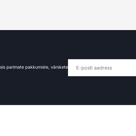
rsis parimate pakkumiste, värskete
Alternative: