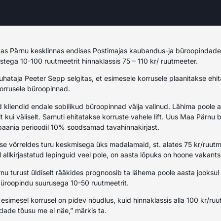
as Pärnu kesklinnas endises Postimajas kaubandus-ja büroopindade
tega 10-100 ruutmeetrit hinnaklassis 75 – 110 kr/ ruutmeeter.
ataja Peeter Sepp selgitas, et esimesele korrusele plaanitakse ehit
korrusele büroopinnad.
kliendid endale sobilikud büroopinnad välja valinud. Lähima poole a
t kui väliselt. Samuti ehitatakse korruste vahele lift. Uus Maa Pärnu b
ania perioodil 10% soodsamad tavahinnakirjast.
e võrreldes turu keskmisega üks madalamaid, st. alates 75 kr/ruutme
 allkirjastatud lepinguid veel pole, on aasta lõpuks on hoone vakants
u turust üldiselt rääkides prognoosib ta lähema poole aasta jooksu
büroopindu suurusega 10-50 ruutmeetrit.
imesel korrusel on pidev nõudlus, kuid hinnaklassis alla 100 kr/ru
ade tõusu me ei näe,” märkis ta.