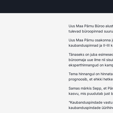
Uus Maa Pärnu Büroo alust
tulevad büroopinnad suurus
Uus Maa Pärnu osakonna juh
kaubanduspinnad ja II-III 
Tänaseks on juba esimesed 
büroomaja uue ilme nii sisul
eksperthinnangud on kampa
Tema hinnangul on hinnatas
prognoosib, et ehkki hetkel
Samas märkis Sepp, et Pärn
kasvu, mis puudutab just 
“Kaubanduspindade vastu es
kaubanduspindade üürihind