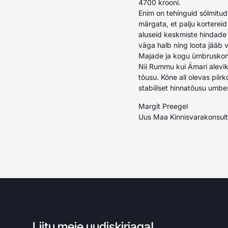
4700 krooni.
Enim on tehinguid sõlmitud
märgata, et palju korterei
aluseid keskmiste hindade 
väga halb ning loota jääb v
Majade ja kogu ümbruskonn
Nii Rummu kui Ämari alevik
tõusu. Kõne all olevas pii
stabiilset hinnatõusu umb
Margit Preegel
Uus Maa Kinnisvarakonsul
Liitu meie uudiskirjaga!