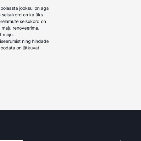
poolaasta jooksul on aga
m seisukord on ka üks
terelamute seisukord on
se maju renoveerima.
t mõju.
viseerumist ning hindade
d oodata on jätkuvat