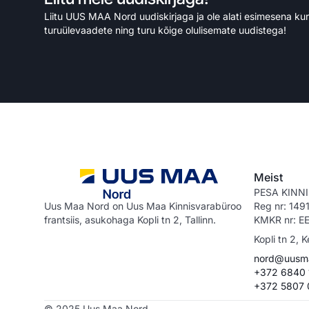
Liitu UUS MAA Nord uudiskirjaga ja ole alati esimesena ku
turuülevaadete ning turu kõige olulisemate uudistega!
Meist
PESA KINN
Uus Maa Nord on Uus Maa Kinnisvarabüroo
Reg nr: 14
frantsiis, asukohaga Kopli tn 2, Tallinn.
KMKR nr: E
Kopli tn 2, K
nord@uusm
+372 6840 
+372 5807
© 2025 Uus Maa Nord