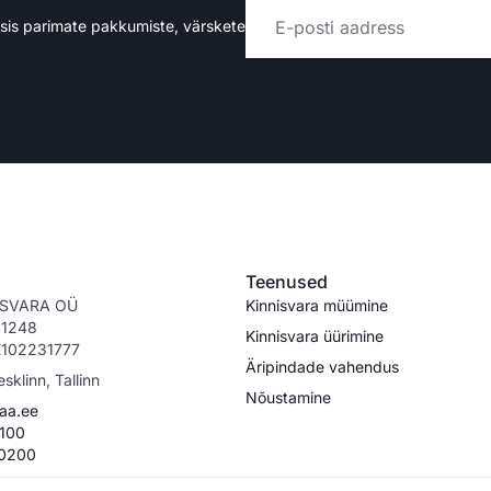
rsis parimate pakkumiste, värskete
Alternative:
Teenused
ISVARA OÜ
Kinnisvara müümine
911248
Kinnisvara üürimine
E102231777
Äripindade vahendus
esklinn, Tallinn
Nõustamine
aa.ee
100
 0200