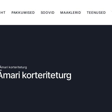
EHT
PAKKUMISED
SOOVID
MAAKLERID
TEENUSED
mari korteriteturg
mari korteriteturg