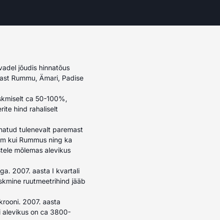
vadel jõudis hinnatõus
nnast Rummu, Ämari, Padise
eskmiselt ca 50-100%,
ite hind rahaliselt
nnatud tulenevalt paremast
vsem kui Rummus ning ka
stele mõlemas alevikus
a. 2007. aasta I kvartali
skmine ruutmeetrihind jääb
krooni. 2007. aasta
i alevikus on ca 3800-