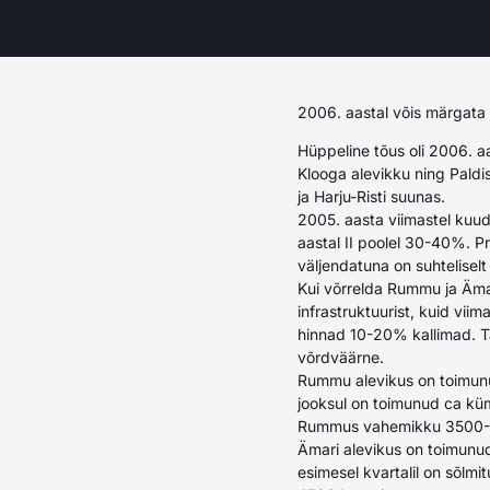
2006. aastal võis märgata t
Hüppeline tõus oli 2006. a
Klooga alevikku ning Paldi
ja Harju-Risti suunas.
2005. aasta viimastel kuud
aastal II poolel 30-40%. Pro
väljendatuna on suhtelisel
Kui võrrelda Rummu ja Ämar
infrastruktuurist, kuid vii
hinnad 10-20% kallimad. Tä
võrdväärne.
Rummu alevikus on toimunud
jooksul on toimunud ca küm
Rummus vahemikku 3500-
Ämari alevikus on toimunud
esimesel kvartalil on sõlm