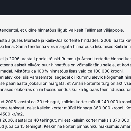
endentsi, et üldine hinnatõus liigub vaikselt Tallinnast väljapoole.
asta alguses Muraste ja Keila-Joa korterite hindades, 2006. aasta ke
ski linna. Sama tendentsi võis märgata hinnatõusu liikumises Keila li
el ja 2006. aasta I poolel tõusid Rummu ja Ämari korterite hinnad k
tsentuaalselt niivõrd suur hinnatõus on võimalik tänu sellele, et korter
t madal. Mistõttu ca 100% hinnatõus lisas vaid ca 100 000 krooni.
i alevikke, siis varasematel aegadel oli Rummu alevik kõrgemalt hi
mase paari aasta jooksul on märgata, et Ämari korterite turg on aktii
nases olukorras on nii bussiühendus kui ka ligipääs teenindusasutu
 2006. aastal ca 30 tehingut, kalleim korter müüdi 240 000 kroonig
me tehingut, neist kalleim korter müüdi hinnaga 360 000 krooni. Ke
4500 kr/m2.
 2006. aastal ca 40 tehingut, millest kalleim korter maksis 370 000 
itud juba ca 15 tehingut. Keskmine korteri pinnaühiku maksumus Ämar