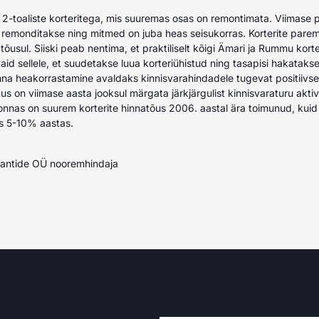
 2-toaliste korteritega, mis suuremas osas on remontimata. Viimase 
d remonditakse ning mitmed on juba heas seisukorras. Korterite pare
tõusul. Siiski peab nentima, et praktiliselt kõigi Ämari ja Rummu kor
aid sellele, et suudetakse luua korteriühistud ning tasapisi hakatak
a heakorrastamine avaldaks kinnisvarahindadele tugevat positiivse
us on viimase aasta jooksul märgata järkjärgulist kinnisvaraturu akti
rkonnas on suurem korterite hinnatõus 2006. aastal ära toimunud, kui
es 5-10% aastas.
tantide OÜ nooremhindaja