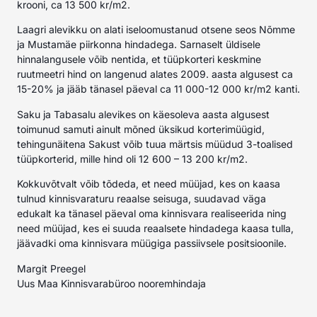
krooni, ca 13 500 kr/m2.
Laagri alevikku on alati iseloomustanud otsene seos Nõmme
ja Mustamäe piirkonna hindadega. Sarnaselt üldisele
hinnalangusele võib nentida, et tüüpkorteri keskmine
ruutmeetri hind on langenud alates 2009. aasta algusest ca
15-20% ja jääb tänasel päeval ca 11 000-12 000 kr/m2 kanti.
Saku ja Tabasalu alevikes on käesoleva aasta algusest
toimunud samuti ainult mõned üksikud korterimüügid,
tehingunäitena Sakust võib tuua märtsis müüdud 3-toalised
tüüpkorterid, mille hind oli 12 600 – 13 200 kr/m2.
Kokkuvõtvalt võib tõdeda, et need müüjad, kes on kaasa
tulnud kinnisvaraturu reaalse seisuga, suudavad väga
edukalt ka tänasel päeval oma kinnisvara realiseerida ning
need müüjad, kes ei suuda reaalsete hindadega kaasa tulla,
jäävadki oma kinnisvara müügiga passiivsele positsioonile.
Margit Preegel
Uus Maa Kinnisvarabüroo nooremhindaja