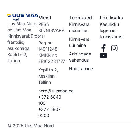
Meist
Teenused
Loe lisaks
Uus Maa Nord
PESA
Kinnisvara
Kasulikku
on Uus Maa
KINNISVARA
müümine
lugemist
Kinnisvarabüroo
OÜ
kinnisvarast
Kinnisvara
frantsiis,
Reg nr:
üürimine
asukohaga
14911248
Äripindade
Kopli tn 2,
KMKR nr:
vahendus
Tallinn.
EE102231777
Nõustamine
Kopli tn 2,
Kesklinn,
Tallinn
nord@uusmaa.ee
+372 6840
100
+372 5807
0200
© 2025 Uus Maa Nord