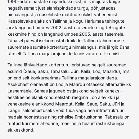
1990-ndate aastate majanduskriisist, mis mõjutas kõige
negatiivsemalt just elamispindade turgu, põhjustades
hinnalangust ja uusehitiste mahtude olulist vähenemist.
Käesolevaks ajaks on Tallinna ja kogu Harjumaa tehingute
arv langenud umbes 2002. aasta tasemele ning tehingute
keskmine hind on langenud umbes 2005. aasta tasemele.
Tänasel päeval iseloomustab kõikide Tallinna lähiümbruse
suuremate asumite korteriturgu hinnalangus, mis järgib üsna
täpselt Tallinna magalarajoonide kinnisvaraturu liikumist.
Tallinna lähivaldade korteriturul eristuvad selgelt suuremad
asumid (Saue, Saku, Tabasalu, Jüri, Keila, Loo, Maardu), mis
on endiselt konkureerimas Tallinna magalarajoonidega.
Asukohast olenevalt on Loo ja Maardu otseseks alternatiiviks
Lasnamäele. Samas jaguneb ostjaskond selgelt kaheks –
eestikeelne elanikkond eelistab reeglina Loo alevikku ja
venekeelne elanikkond Maardut. Keila, Saue, Saku, Jüri ja
Laagri iseloomustuseks võib tuua väga hea infrastruktuuri,
madala hoonestuse ning rohelise ümbruskonna. Tabasalu on
tuntud kui merelähedane, roheline ja hea infrastruktuuriga
elukeskkond.