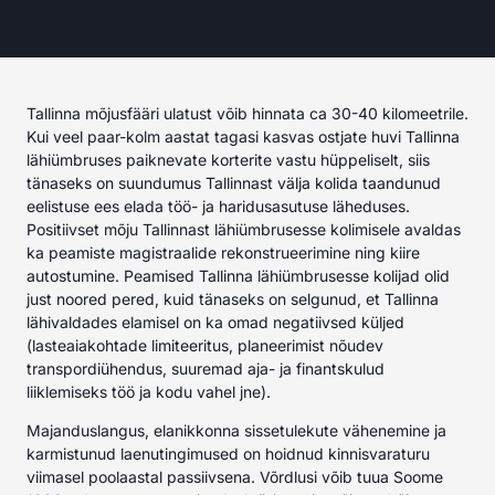
Tallinna mõjusfääri ulatust võib hinnata ca 30-40 kilomeetrile.
Kui veel paar-kolm aastat tagasi kasvas ostjate huvi Tallinna
lähiümbruses paiknevate korterite vastu hüppeliselt, siis
tänaseks on suundumus Tallinnast välja kolida taandunud
eelistuse ees elada töö- ja haridusasutuse läheduses.
Positiivset mõju Tallinnast lähiümbrusesse kolimisele avaldas
ka peamiste magistraalide rekonstrueerimine ning kiire
autostumine. Peamised Tallinna lähiümbrusesse kolijad olid
just noored pered, kuid tänaseks on selgunud, et Tallinna
lähivaldades elamisel on ka omad negatiivsed küljed
(lasteaiakohtade limiteeritus, planeerimist nõudev
transpordiühendus, suuremad aja- ja finantskulud
liiklemiseks töö ja kodu vahel jne).
Majanduslangus, elanikkonna sissetulekute vähenemine ja
karmistunud laenutingimused on hoidnud kinnisvaraturu
viimasel poolaastal passiivsena. Võrdlusi võib tuua Soome