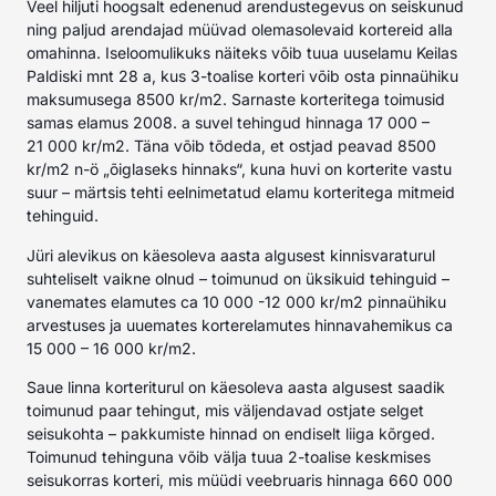
Veel hiljuti hoogsalt edenenud arendustegevus on seiskunud
ning paljud arendajad müüvad olemasolevaid kortereid alla
omahinna. Iseloomulikuks näiteks võib tuua uuselamu Keilas
Paldiski mnt 28 a, kus 3-toalise korteri võib osta pinnaühiku
maksumusega 8500 kr/m2. Sarnaste korteritega toimusid
samas elamus 2008. a suvel tehingud hinnaga 17 000 –
21 000 kr/m2. Täna võib tõdeda, et ostjad peavad 8500
kr/m2 n-ö „õiglaseks hinnaks“, kuna huvi on korterite vastu
suur – märtsis tehti eelnimetatud elamu korteritega mitmeid
tehinguid.
Jüri alevikus on käesoleva aasta algusest kinnisvaraturul
suhteliselt vaikne olnud – toimunud on üksikuid tehinguid –
vanemates elamutes ca 10 000 -12 000 kr/m2 pinnaühiku
arvestuses ja uuemates korterelamutes hinnavahemikus ca
15 000 – 16 000 kr/m2.
Saue linna korteriturul on käesoleva aasta algusest saadik
toimunud paar tehingut, mis väljendavad ostjate selget
seisukohta – pakkumiste hinnad on endiselt liiga kõrged.
Toimunud tehinguna võib välja tuua 2-toalise keskmises
seisukorras korteri, mis müüdi veebruaris hinnaga 660 000