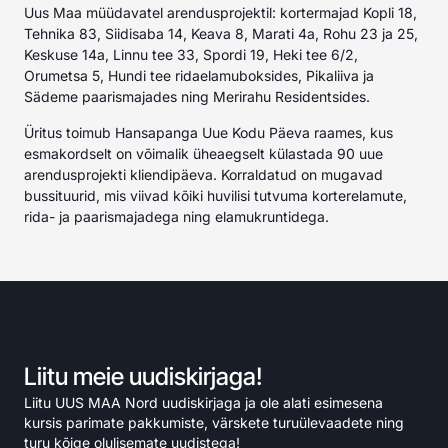
Uus Maa müüdavatel arendusprojektil: kortermajad Kopli 18,
Tehnika 83, Siidisaba 14, Keava 8, Marati 4a, Rohu 23 ja 25,
Keskuse 14a, Linnu tee 33, Spordi 19, Heki tee 6/2,
Orumetsa 5, Hundi tee ridaelamuboksides, Pikaliiva ja
Sädeme paarismajades ning Merirahu Residentsides.
Üritus toimub Hansapanga Uue Kodu Päeva raames, kus
esmakordselt on võimalik üheaegselt külastada 90 uue
arendusprojekti kliendipäeva. Korraldatud on mugavad
bussituurid, mis viivad kõiki huvilisi tutvuma korterelamute,
rida- ja paarismajadega ning elamukruntidega.
Liitu meie uudiskirjaga!
Liitu UUS MAA Nord uudiskirjaga ja ole alati esimesena
kursis parimate pakkumiste, värskete turuülevaadete ning
turu kõige olulisemate uudistega!