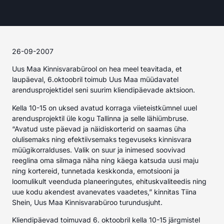
26-09-2007
Uus Maa Kinnisvarabürool on hea meel teavitada, et
laupäeval, 6.oktoobril toimub Uus Maa müüdavatel
arendusprojektidel seni suurim kliendipäevade aktsioon.
Kella 10-15 on uksed avatud korraga viieteistkümnel uuel
arendusprojektil üle kogu Tallinna ja selle lähiümbruse.
“Avatud uste päevad ja näidiskorterid on saamas üha
olulisemaks ning efektiivsemaks tegevuseks kinnisvara
müügikorralduses. Valik on suur ja inimesed soovivad
reeglina oma silmaga näha ning käega katsuda uusi maju
ning kortereid, tunnetada keskkonda, emotsiooni ja
loomulikult veenduda planeeringutes, ehituskvaliteedis ning
uue kodu akendest avanevates vaadetes,” kinnitas Tiina
Shein, Uus Maa Kinnisvarabüroo turundusjuht.
Kliendipäevad toimuvad 6. oktoobril kella 10-15 järgmistel