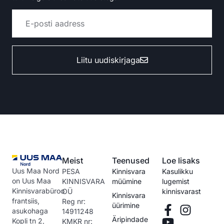
Liitu uudiskirjaga
Alternative:
Meist
Teenused
Loe lisaks
Uus Maa Nord
PESA
Kinnisvara
Kasulikku
on Uus Maa
KINNISVARA
müümine
lugemist
Kinnisvarabüroo
OÜ
kinnisvarast
Kinnisvara
frantsiis,
Reg nr:
üürimine
asukohaga
14911248
Äripindade
Kopli tn 2,
KMKR nr: