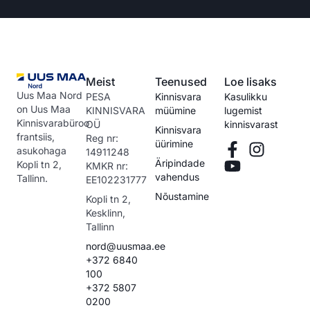
Meist
Teenused
Loe lisaks
Uus Maa Nord
PESA
Kinnisvara
Kasulikku
on Uus Maa
KINNISVARA
müümine
lugemist
Kinnisvarabüroo
OÜ
kinnisvarast
Kinnisvara
frantsiis,
Reg nr:
üürimine
asukohaga
14911248
Äripindade
Kopli tn 2,
KMKR nr:
vahendus
Tallinn.
EE102231777
Nõustamine
Kopli tn 2,
Kesklinn,
Tallinn
nord@uusmaa.ee
+372 6840
100
+372 5807
0200