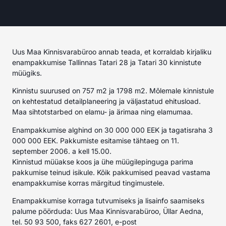
Uus Maa Kinnisvarabüroo annab teada, et korraldab kirjaliku
enampakkumise Tallinnas Tatari 28 ja Tatari 30 kinnistute
müügiks.
Kinnistu suurused on 757 m2 ja 1798 m2. Mõlemale kinnistule
on kehtestatud detailplaneering ja väljastatud ehitusload.
Maa sihtotstarbed on elamu- ja ärimaa ning elamumaa.
Enampakkumise alghind on 30 000 000 EEK ja tagatisraha 3
000 000 EEK. Pakkumiste esitamise tähtaeg on 11.
september 2006. a kell 15.00.
Kinnistud müüakse koos ja ühe müügilepinguga parima
pakkumise teinud isikule. Kõik pakkumised peavad vastama
enampakkumise korras märgitud tingimustele.
Enampakkumise korraga tutvumiseks ja lisainfo saamiseks
palume pöörduda: Uus Maa Kinnisvarabüroo, Üllar Aedna,
tel. 50 93 500, faks 627 2601, e-post