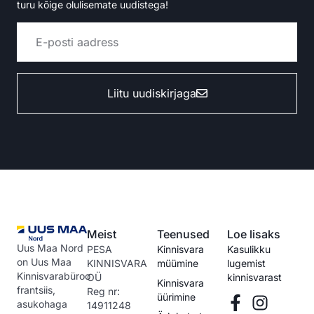
turu kõige olulisemate uudistega!
Liitu uudiskirjaga
Alternative:
Meist
Teenused
Loe lisaks
Uus Maa Nord
PESA
Kinnisvara
Kasulikku
on Uus Maa
KINNISVARA
müümine
lugemist
Kinnisvarabüroo
OÜ
kinnisvarast
Kinnisvara
frantsiis,
Reg nr:
üürimine
asukohaga
14911248